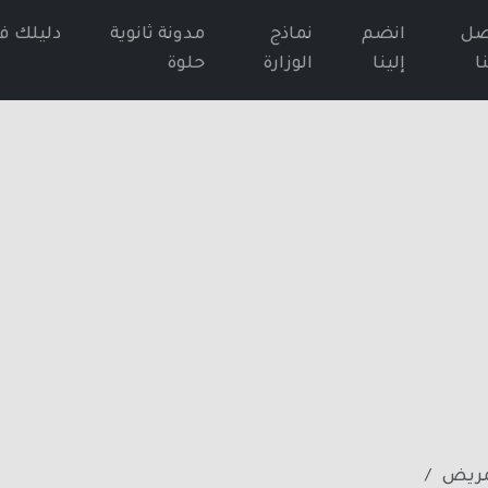
صل
انضم
نماذج
مدونة ثانوية
دليلك ف
ا
إلينا
الوزارة
حلوة
تمريض