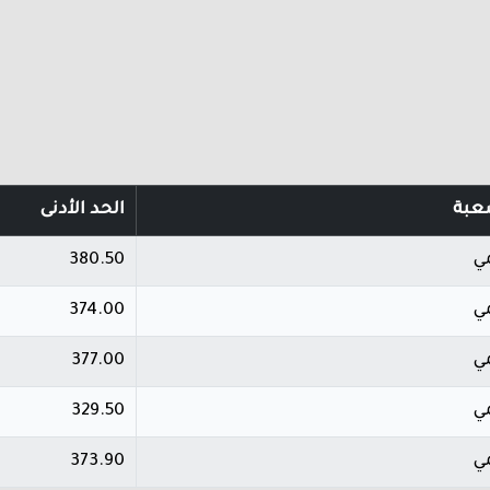
عبة
الحد الأدنى
ي
380.50
ي
374.00
ي
377.00
ي
329.50
ي
373.90