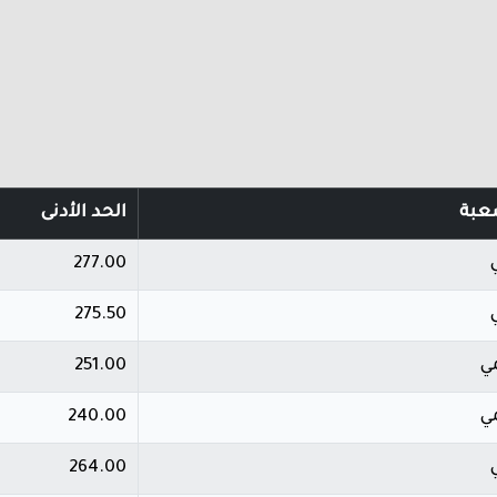
عبة
الحد الأدنى
277.00
275.50
ي
251.00
ي
240.00
264.00