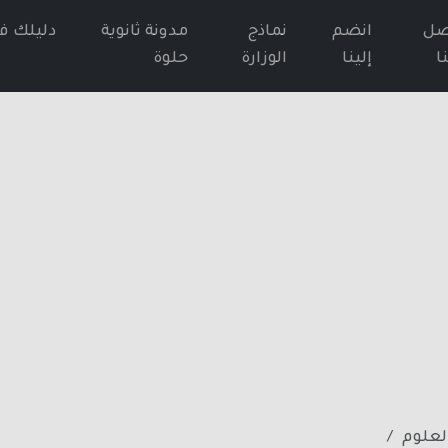
صل
انضم
نماذج
مدونة ثانوية
دليلك ف
ا
إلينا
الوزارة
حلوة
العلوم