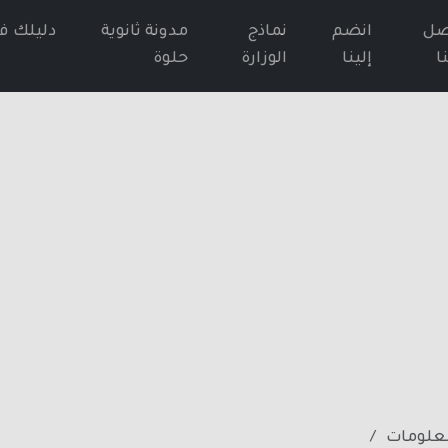
صل
انضم
نماذج
مدونة ثانوية
دليلك ف
ا
إلينا
الوزارة
حلوة
لمعلومات