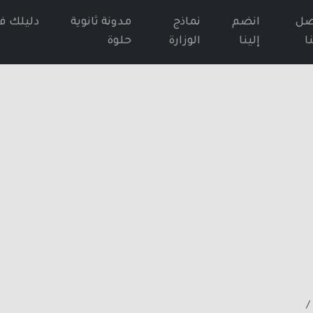
صل
انضم
نماذج
مدونة ثانوية
دليلك ف
ا
إلينا
الوزارة
حلوة