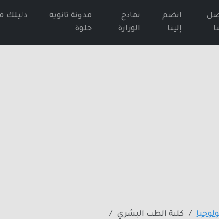
صل
انضم
نماذج
مدونة ثانوية
دليلك ف
ا
إلينا
الوزارة
حلوة
لوجيا
كلية الطب البشري