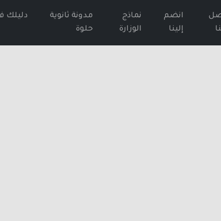
صل
انضم
نماذج
مدونة ثانوية
دليلك ف
ا
إلينا
الوزارة
حلوة